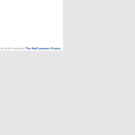
 by NetCommons2
The NetCommons Project