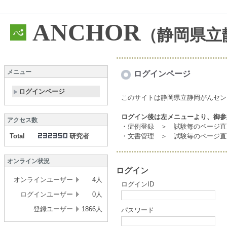
ANCHOR
（静岡県立
メニュー
ログインページ
ログインページ
このサイトは静岡県立静岡がんセン
ログイン後は左メニューより、御参
アクセス数
・症例登録 ＞ 試験毎のページ直
Total
研究者
・文書管理 ＞
試験毎のページ直
オンライン状況
ログイン
オンラインユーザー
4人
ログインID
ログインユーザー
0人
登録ユーザー
1866人
パスワード